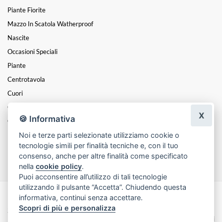
Piante Fiorite
Mazzo In Scatola Watherproof
Nascite
Occasioni Speciali
Piante
Centrotavola
Cuori
Composizioni
X
🍪 Informativa
Cesti
Noi e terze parti selezionate utilizziamo cookie o
Mazzi
tecnologie simili per finalità tecniche e, con il tuo
Funebre
consenso, anche per altre finalità come specificato
nella
cookie policy
.
Puoi acconsentire all’utilizzo di tali tecnologie
utilizzando il pulsante “Accetta”. Chiudendo questa
informativa, continui senza accettare.
Made with
by
Infoser.it
-
Realizzazione Siti ecommerce per Fioristi
- ©
Scopri di più e personalizza
2026
Privacy Policy
Cookie Policy
Termini e Condizioni