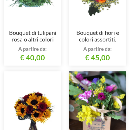
Bouquet di tulipani
Bouquet di fiori e
rosa o altri colori
colori assortiti.
secondo disponibilità
A partire da:
A partire da:
stagionale e del
€ 40,00
€ 45,00
negozio