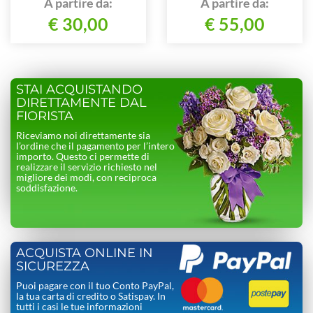
A partire da:
A partire da:
€ 30,00
€ 55,00
STAI ACQUISTANDO
DIRETTAMENTE DAL
FIORISTA
Riceviamo noi direttamente sia
l’ordine che il pagamento per l’intero
importo. Questo ci permette di
realizzare il servizio richiesto nel
migliore dei modi, con reciproca
soddisfazione.
ACQUISTA ONLINE IN
SICUREZZA
Puoi pagare con il tuo Conto PayPal,
la tua carta di credito o Satispay. In
tutti i casi le tue informazioni