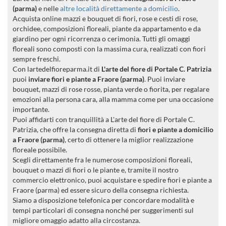
(parma)
e nelle
altre località direttamente a domicilio
.
Acquista online mazzi e bouquet di fiori, rose e cesti di rose,
orchidee, composizioni floreali, piante da appartamento e da
giardino per ogni ricorrenza o cerimonia. Tutti gli omaggi
floreali sono composti con la massima cura, realizzati con fiori
sempre freschi.
Con lartedelfioreparma.it di
L'arte del fiore di Portale C. Patrizia
puoi
inviare fiori e piante a Fraore (parma)
. Puoi inviare
bouquet, mazzi di rose rosse, pianta verde o fiorita, per regalare
emozioni alla persona cara, alla mamma come per una occasione
importante.
Puoi affidarti con tranquillità a L'arte del fiore di Portale C.
Patrizia, che offre la consegna diretta di
fiori e piante a domicilio
a Fraore (parma)
, certo di ottenere la miglior realizzazione
floreale possibile.
Scegli direttamente fra le numerose composizioni floreali,
bouquet o mazzi di fiori o le piante e, tramite il nostro
commercio elettronico, puoi acquistare e spedire fiori e piante a
Fraore (parma) ed essere sicuro della consegna richiesta.
Siamo a disposizione telefonica per concordare modalità e
tempi particolari di consegna nonché per suggerimenti sul
migliore omaggio adatto alla circostanza.