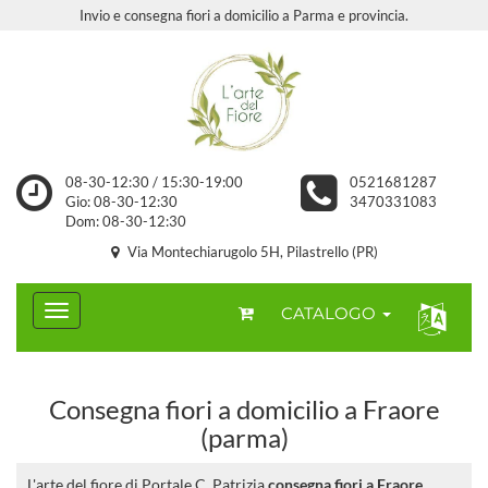
Invio e consegna fiori a domicilio a Parma e provincia.
08-30-12:30 / 15:30-19:00
0521681287
Gio: 08-30-12:30
3470331083
Dom: 08-30-12:30
Via Montechiarugolo 5H, Pilastrello (PR)
CATALOGO
Consegna fiori a domicilio a Fraore
(parma)
L'arte del fiore di Portale C. Patrizia
consegna fiori a Fraore