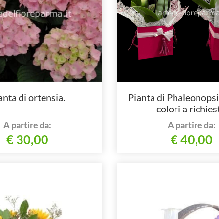
anta di ortensia.
Pianta di Phaleonopsis
colori a richies
A partire da:
A partire da:
€ 30,00
€ 40,00