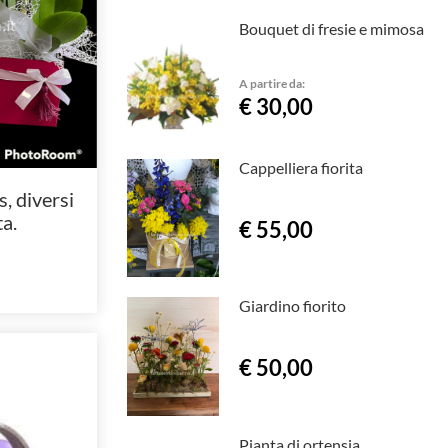
Bouquet di fresie e mimosa
A partire da:
€ 30,00
Cappelliera fiorita
, diversi
ta.
€ 55,00
Giardino fiorito
€ 50,00
Pianta di ortensia.