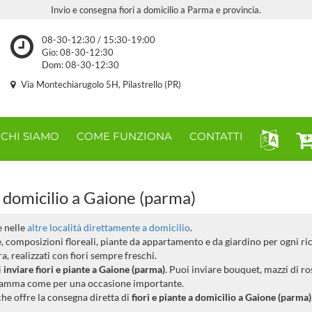
Invio e consegna fiori a domicilio a Parma e provincia.
08-30-12:30 / 15:30-19:00
Gio: 08-30-12:30
Dom: 08-30-12:30
Via Montechiarugolo 5H, Pilastrello (PR)
CHI SIAMO
COME FUNZIONA
CONTATTI
 domicilio a Gaione (parma)
 nelle
altre località direttamente a domicilio
.
ee, composizioni floreali, piante da appartamento e da giardino per ogni ri
, realizzati con fiori sempre freschi.
i
inviare fiori e piante a Gaione (parma)
. Puoi inviare bouquet, mazzi di ro
la mamma come per una occasione importante.
, che offre la consegna diretta di
fiori e piante a domicilio a Gaione (parma)