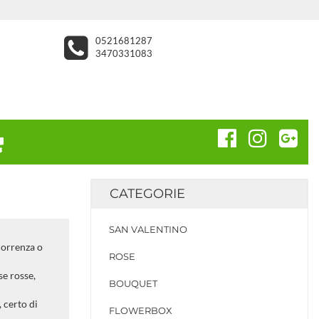
0521681287
3470331083
CATEGORIE
SAN VALENTINO
correnza o
ROSE
se rosse,
BOUQUET
, certo di
FLOWERBOX