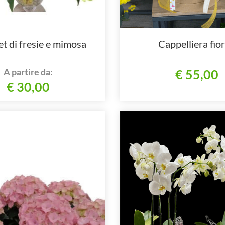
t di fresie e mimosa
Cappelliera fior
A partire da:
€ 55,00
€ 30,00