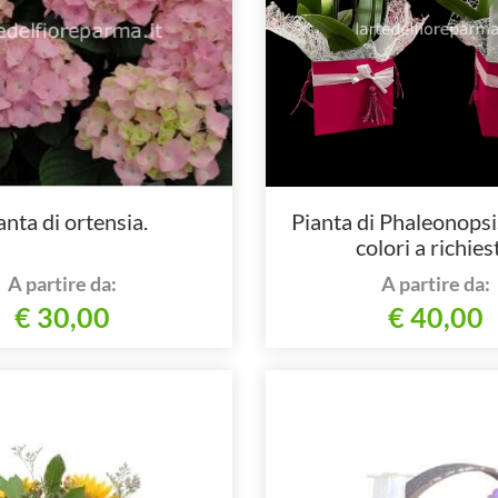
anta di ortensia.
Pianta di Phaleonopsis
colori a richies
A partire da:
A partire da:
€ 30,00
€ 40,00