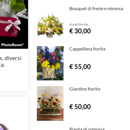
Bouquet di fresie e mimosa
A partire da:
€ 30,00
Cappelliera fiorita
, diversi
ta.
€ 55,00
Giardino fiorito
€ 50,00
Pianta di ortensia.