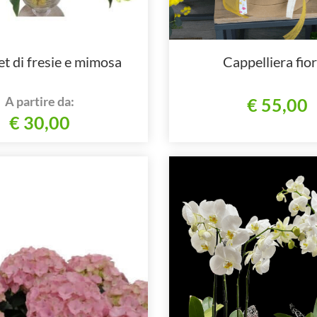
t di fresie e mimosa
Cappelliera fior
A partire da:
€ 55,00
€ 30,00