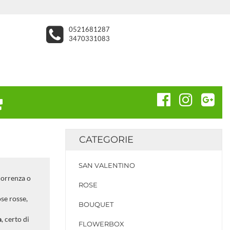
0521681287
3470331083
CATEGORIE
SAN VALENTINO
correnza o
ROSE
ose rosse,
BOUQUET
a
, certo di
FLOWERBOX