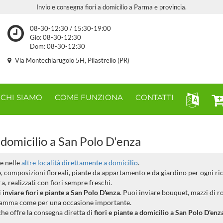
Invio e consegna fiori a domicilio a Parma e provincia.
08-30-12:30 / 15:30-19:00
Gio: 08-30-12:30
Dom: 08-30-12:30
Via Montechiarugolo 5H, Pilastrello (PR)
CHI SIAMO
COME FUNZIONA
CONTATTI
 domicilio a San Polo D'enza
e nelle
altre località direttamente a domicilio
.
ee, composizioni floreali, piante da appartamento e da giardino per ogni ri
, realizzati con fiori sempre freschi.
i
inviare fiori e piante a San Polo D'enza
. Puoi inviare bouquet, mazzi di r
la mamma come per una occasione importante.
, che offre la consegna diretta di
fiori e piante a domicilio a San Polo D'enz