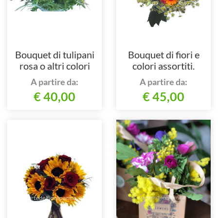
Bouquet di tulipani
Bouquet di fiori e
rosa o altri colori
colori assortiti.
secondo disponibilità
A partire da:
A partire da:
stagionale e del
€ 40,00
€ 45,00
negozio