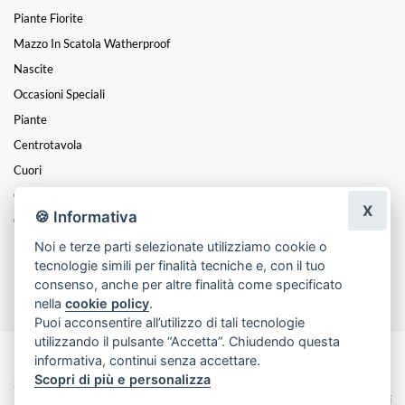
Piante Fiorite
Mazzo In Scatola Watherproof
Nascite
Occasioni Speciali
Piante
Centrotavola
Cuori
Composizioni
X
🍪 Informativa
Cesti
Noi e terze parti selezionate utilizziamo cookie o
Mazzi
tecnologie simili per finalità tecniche e, con il tuo
Funebre
consenso, anche per altre finalità come specificato
nella
cookie policy
.
Puoi acconsentire all’utilizzo di tali tecnologie
utilizzando il pulsante “Accetta”. Chiudendo questa
informativa, continui senza accettare.
Made with
by
Infoser.it
-
Realizzazione Siti ecommerce per Fioristi
- ©
Scopri di più e personalizza
2026
Privacy Policy
Cookie Policy
Termini e Condizioni