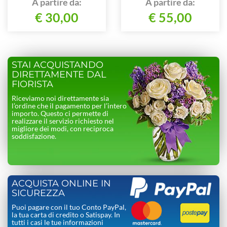
A partire da:
A partire da:
€ 30,00
€ 55,00
STAI ACQUISTANDO
DIRETTAMENTE DAL
FIORISTA
Riceviamo noi direttamente sia
l’ordine che il pagamento per l’intero
importo. Questo ci permette di
realizzare il servizio richiesto nel
migliore dei modi, con reciproca
soddisfazione.
ACQUISTA ONLINE IN
SICUREZZA
Puoi pagare con il tuo Conto PayPal,
la tua carta di credito o Satispay. In
tutti i casi le tue informazioni