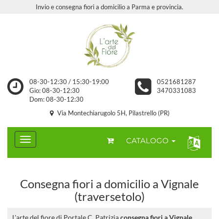
Invio e consegna fiori a domicilio a Parma e provincia.
08-30-12:30 / 15:30-19:00
0521681287
Gio: 08-30-12:30
3470331083
Dom: 08-30-12:30
Via Montechiarugolo 5H, Pilastrello (PR)
CATALOGO
Consegna fiori a domicilio a Vignale
(traversetolo)
L'arte del fiore di Portale C. Patrizia
consegna fiori a Vignale