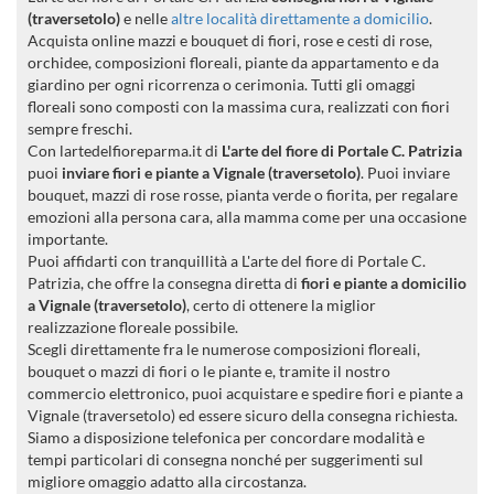
(traversetolo)
e nelle
altre località direttamente a domicilio
.
Acquista online mazzi e bouquet di fiori, rose e cesti di rose,
orchidee, composizioni floreali, piante da appartamento e da
giardino per ogni ricorrenza o cerimonia. Tutti gli omaggi
floreali sono composti con la massima cura, realizzati con fiori
sempre freschi.
Con lartedelfioreparma.it di
L'arte del fiore di Portale C. Patrizia
puoi
inviare fiori e piante a Vignale (traversetolo)
. Puoi inviare
bouquet, mazzi di rose rosse, pianta verde o fiorita, per regalare
emozioni alla persona cara, alla mamma come per una occasione
importante.
Puoi affidarti con tranquillità a L'arte del fiore di Portale C.
Patrizia, che offre la consegna diretta di
fiori e piante a domicilio
a Vignale (traversetolo)
, certo di ottenere la miglior
realizzazione floreale possibile.
Scegli direttamente fra le numerose composizioni floreali,
bouquet o mazzi di fiori o le piante e, tramite il nostro
commercio elettronico, puoi acquistare e spedire fiori e piante a
Vignale (traversetolo) ed essere sicuro della consegna richiesta.
Siamo a disposizione telefonica per concordare modalità e
tempi particolari di consegna nonché per suggerimenti sul
migliore omaggio adatto alla circostanza.